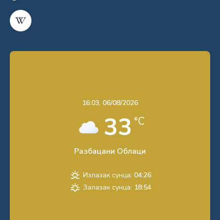
16:03,
06/08/2026
33
°C
Разбацани Облаци
Излазак сунца:
04:26
Залазак сунца:
18:54