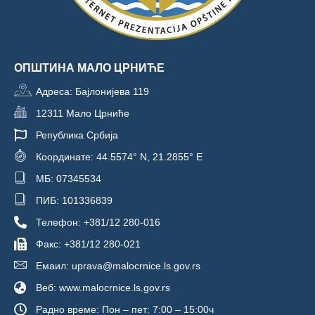
ОПШТИНА МАЛО ЦРНИЋЕ
Адреса: Бајлонијева 119
12311 Мало Црниће
Република Србија
Координате: 44.5574° N, 21.2855° E
МБ: 07345534
ПИБ: 101336839
Телефон: +381/12 280-016
Факс: +381/12 280-021
Емаил: uprava@malocrnice.ls.gov.rs
Веб: www.malocrnice.ls.gov.rs
Радно време: Пон – пет: 7:00 – 15:00ч