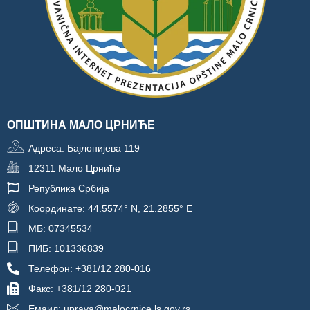
ОПШТИНА МАЛО ЦРНИЋЕ
Адреса: Бајлонијева 119
12311 Мало Црниће
Република Србија
Координате: 44.5574° N, 21.2855° E
МБ: 07345534
ПИБ: 101336839
Телефон: +381/12 280-016
Факс: +381/12 280-021
Емаил: uprava@malocrnice.ls.gov.rs