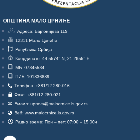
ОПШТИНА МАЛО ЦРНИЋЕ
Адреса: Бајлонијева 119
12311 Мало Црниће
Република Србија
Координате: 44.5574° N, 21.2855° E
МБ: 07345534
ПИБ: 101336839
Телефон: +381/12 280-016
Факс: +381/12 280-021
Емаил: uprava@malocrnice.ls.gov.rs
Веб: www.malocrnice.ls.gov.rs
Радно време: Пон – пет: 07:00 – 15:00ч