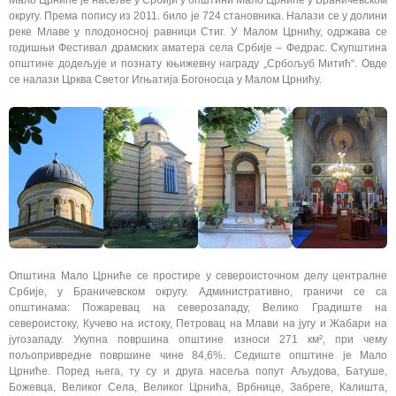
Управа
округу. Према попису из 2011. било је 724 становника. Налази се у долини
реке Млаве у плодоносној равници Стиг. У Малом Црнићу, одржава се
Услуге
годишњи Фестивал драмских аматера села Србије – Федрас. Скупштина
општине додељује и познату књижевну награду „Србољуб Митић“. Овде
се налази Црква Светог Игњатија Богоносца у Малом Црнићу.
Писмо
Општина Мало Црниће се простире у североисточном делу централне
Србије, у Браничевском округу. Административно, граничи се са
општинама: Пожаревац на северозападу, Велико Градиште на
североистоку, Кучево на истоку, Петровац на Млави на југу и Жабари на
југозападу. Укупна површина општине износи 271 км², при чему
пољопривредне површине чине 84,6%. Седиште општине је Мало
Црниће. Поред њега, ту су и друга насеља попут Аљудова, Батуше,
Божевца, Великог Села, Великог Црнића, Врбнице, Забреге, Калишта,