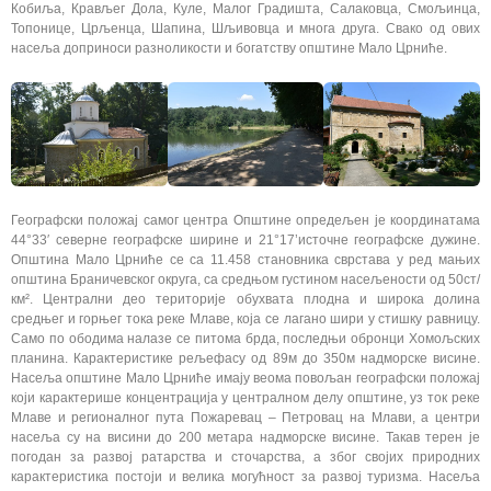
Кобиља, Крављег Дола, Куле, Малог Градишта, Салаковца, Смољинца,
Топонице, Црљенца, Шапина, Шљивовца и многа друга. Свако од ових
насеља доприноси разноликости и богатству општине Мало Црниће.
Географски положај самог центра Општине опредељен је координатама
44°33′ северне географске ширине и 21°17’источне географске дужине.
Општина Мало Црниће се са 11.458 становника сврстава у ред мањих
општина Браничевског округа, са средњом густином насељености од 50ст/
км². Централни део територије обухвата плодна и широка долина
средњег и горњег тока реке Млаве, која се лагано шири у стишку равницу.
Само по ободима налазе се питома брда, последњи обронци Хомољских
планина. Карактеристике рељефасу од 89м до 350м надморске висине.
Насеља општине Мало Црниће имају веома повољан географски положај
који карактерише концентрација у централном делу општине, уз ток реке
Млаве и регионалног пута Пожаревац – Петровац на Млави, а центри
насеља су на висини до 200 метара надморске висине. Такав терен је
погодан за развој ратарства и сточарства, а због својих природних
карактеристика постоји и велика могућност за развој туризма. Насеља