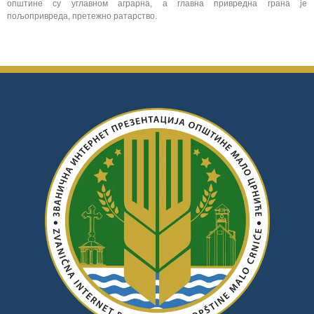
општине су углавном аграрна, а главна привредна грана је
пољопривреда, претежно ратарство.