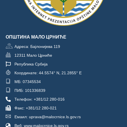
ОПШТИНА МАЛО ЦРНИЋЕ
Адреса: Бајлонијева 119
12311 Мало Црниће
Република Србија
Координате: 44.5574° N, 21.2855° E
МБ: 07345534
ПИБ: 101336839
Телефон: +381/12 280-016
Факс: +381/12 280-021
Емаил: uprava@malocrnice.ls.gov.rs
Веб: www.malocrnice.ls.gov.rs