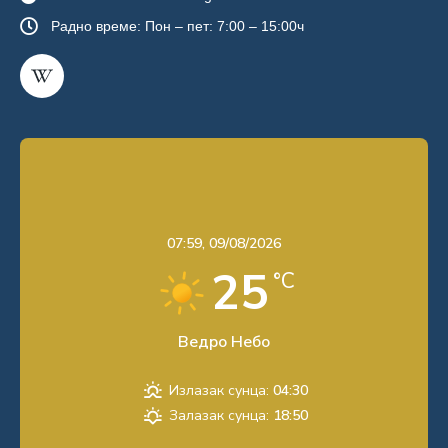
Радно време: Пон – пет: 7:00 – 15:00ч
07:59,
09/08/2026
25
°C
Ведро Небо
Излазак сунца:
04:30
Залазак сунца:
18:50