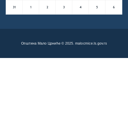
31
1
2
3
4
5
6
Општина Мало Црниће © 2025.
malocrnice.ls.gov.rs