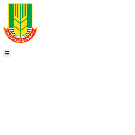
ЖИВОТ
У
ОПШТИНИ
ВЕСТИ
ЛОКАЛНА
САМОУПРАВА
ДОКУМЕНТА
ИНВЕСТИЦИЈЕ
ЕКОНОМИЈА
Е-
ЈАВНО
УПРАВА
УСЛУГЕ
ОБАВЕШТЕЊЕ
ПИСМО