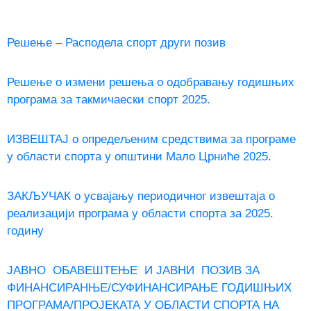
Решење – Расподела спорт други позив
Решење о измени решења о одобравању годишњих
програма за такмичаески спорт 2025.
ИЗВЕШТАЈ о опредељеним средствима за програме
у области спорта у општини Мало Црниће 2025.
ЗАКЉУЧАК о усвајању периодичног извештаја о
реализацији програма у области спорта за 2025.
годину
ЈАВНО ОБАВЕШТЕЊЕ И ЈАВНИ ПОЗИВ ЗА
ФИНАНСИРАНЊЕ/СУФИНАНСИРАЊЕ ГОДИШЊИХ
ПРОГРАМА/ПРОЈЕКАТА У ОБЛАСТИ СПОРТА НА