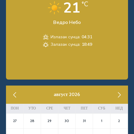
21
°C
Ведро Небо
Излазак сунца:
04:31
Залазак сунца:
18:49
previous
август 2026
next
ПОН
УТО
СРЕ
ЧЕТ
ПЕТ
СУБ
НЕД
27
28
29
30
31
1
2