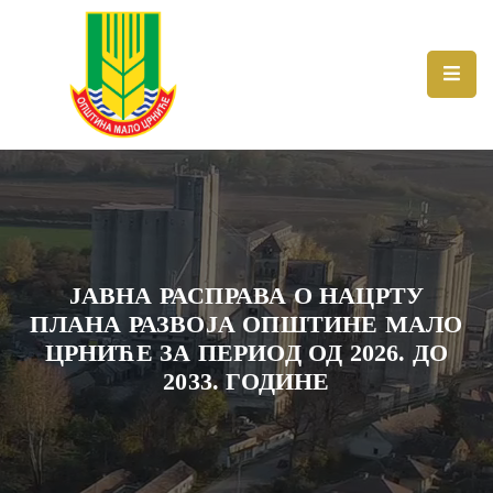
Живот
у
општини
Вести
Локална
самоуправа
ЈАВНА РАСПРАВА О НАЦРТУ
ПЛАНА РАЗВОЈА ОПШТИНЕ МАЛО
Документа
ЦРНИЋЕ ЗА ПЕРИОД ОД 2026. ДО
Инвестиције
2033. ГОДИНЕ
Економија
е-