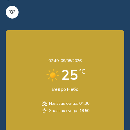
07:49,
09/08/2026
25
°C
Ведро Небо
Излазак сунца:
04:30
Залазак сунца:
18:50