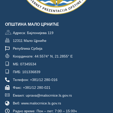
ОПШТИНА МАЛО ЦРНИЋЕ
Адреса: Бајлонијева 119
12311 Мало Црниће
Република Србија
Координате: 44.5574° N, 21.2855° E
МБ: 07345534
ПИБ: 101336839
Телефон: +381/12 280-016
Факс: +381/12 280-021
Емаил: uprava@malocrnice.ls.gov.rs
Веб: www.malocrnice.ls.gov.rs
Радно време: Пон – пет: 7:00 – 15:00ч