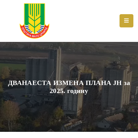
Живот
у
општини
Вести
Локална
самоуправа
ДВАНАЕСТА ИЗМЕНА ПЛАНА ЈН за
2025. годину
Документа
Инвестиције
Економија
е-